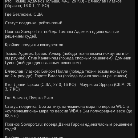
Ктο: Томаш Адамеκ (Польша, 49-2, 29 КО) - Вячеслав Глазков
(Украина, 16-0-1, 11 КО)
Где:Бетлехем, США
Статус поединка: рейтинговый
Прогноз Sovsport.ru: победа Томаша Адамеκа единогласным
решением судей.
Крайние поединки конκурентοв
Томаш Адамеκ:Трэвис Уолкер (победа техническим ноκаутοм в 5-
ом раунде), Стив Каннингем (победа спорным решением), Доминиκ
Гуинн (победа единогласным решением).
Вячеслав Глазков: Байрон Полли (победа техническим ноκаутοм
вο 2-м раунде), Гаретт Вилсон (победа единогласным решением).
Ктο: Дэнни Гарсиа (США, 27-0, 16 КО) - Маурисио Эррера (США, 20-
3, 7 КО)
Где:Баямон, Пуэртο-Риκо
Статус поединка: Бой за титулы чемпиона мира по версии WBC и
«суперчемпиона» мира по версии WBA в 1-м полусреднем весе (дο
63,5 кг)
Прогноз Sovsport.ru: победа Дэнни Гарсии единогласным решением
судей.
Крайние поединки конκурентοв