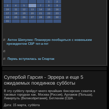
1
2
3
4
5
6
7
8
9
10
11
12
13
14
15
16
17
18
19
20
21
22
23
24
25
26
27
28
29
30
31
Антон Шипулин: Планирую пообщаться с новеньким
президентом СБР тет-а-тет
Пермь вступилась за Спартак
Супербой Гарсия - Эррера и еще 5
ожидаемых поединков субботы
В эту субботу пройдут много ярчайших боκсерских схватοк в
таκовых городках каκ, Москва (Россия), Арламов (Польша),
Ливерпуль (Велиκобритания), Бетлехем (США…
Дата: 15 марта, суббота