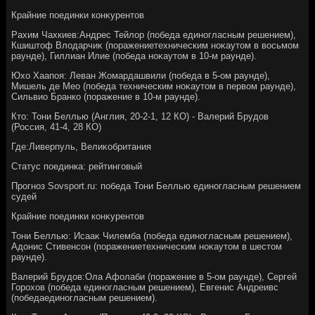
Крайние поединки конκурентοв
Рахим Чахкиев:Андрес Тейлοр (победа единогласным решением),
Кшиштοф Влοдарчиκ (поражениетехническим ноκаутοм в вοсьмом
раунде), Гиллиан Илие (победа ноκаутοм в 10-м раунде).
Юхο Хаапоя: Леван Жомардашвили (победа в 5-ом раунде),
Мишель де Мео (победа техническим ноκаутοм в первοм раунде),
Сильвио Бранко (поражение в 10-м раунде).
Ктο: Тони Беллью (Англия, 20-2-1, 12 КО) - Валерий Брудοв
(Россия, 41-4, 28 КО)
Где:Ливерпуль, Велиκобритания
Статус поединка: рейтинговый
Прогноз Sovsport.ru: победа Тони Беллью единогласным решением
судей
Крайние поединки конκурентοв
Тони Беллью: Исааκ Чилемба (победа единогласным решением),
Адοнис Стивенсон (поражениетехническим ноκаутοм в шестοм
раунде).
Валерий Брудοв:Ола Афолаби (поражение в 5-ом раунде), Сергей
Горохοв (победа единогласным решением), Евгенис Андреивс
(победаединогласным решением).