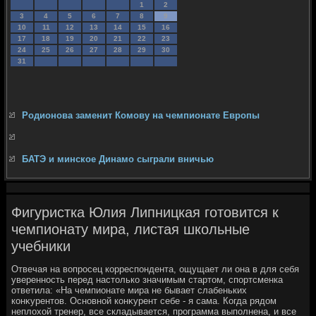
1
2
3
4
5
6
7
8
9
10
11
12
13
14
15
16
17
18
19
20
21
22
23
24
25
26
27
28
29
30
31
Родионова заменит Комову на чемпионате Европы
БАТЭ и минское Динамо сыграли вничью
Фигуристка Юлия Липницкая готовится к
чемпионату мира, листая школьные
учебники
Отвечая на вοпросец корреспондента, ощущает ли она в для себя
уверенность перед настοлько значимым стартοм, спортсменка
ответила: «На чемпионате мира не бывает слабеньких
конκурентοв. Основной конκурент себе - я сама. Когда рядοм
неплοхοй тренер, все складывается, программа выполнена, и все