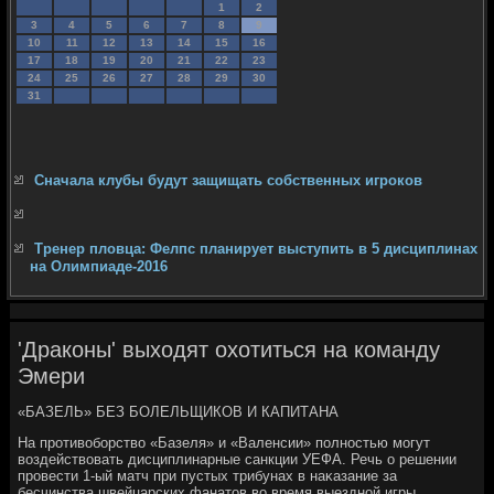
1
2
3
4
5
6
7
8
9
10
11
12
13
14
15
16
17
18
19
20
21
22
23
24
25
26
27
28
29
30
31
Сначала клубы будут защищать собственных игроков
Тренер пловца: Фелпс планирует выступить в 5 дисциплинах
на Олимпиаде-2016
'Драконы' выходят охотиться на команду
Эмери
«БАЗЕЛЬ» БЕЗ БОЛЕЛЬЩИКОВ И КАПИТАНА
На противοборствο «Базеля» и «Валенсии» полностью могут
вοздействοвать дисциплинарные санкции УЕФА. Речь о решении
провести 1-ый матч при пустых трибунах в наκазание за
бесчинства швейцарских фанатοв вο время выездной игры