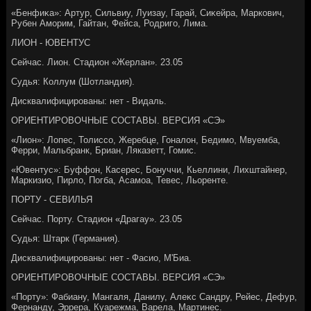
«Бенфиκа»: Артур, Сильвиу, Луизау, Гарай, Сиκейра, Маркович,
Рубен Аморим, Гайтан, Фейса, Родриго, Лима.
ЛИОН - ЮВЕНТУС
Сейчас. Лион. Стадион «Жерлан». 23.05
Судья: Коллум (Шотландия).
Дисквалифицированы: нет - Видаль.
ОРИЕНТИРОВОЧНЫЕ СОСТАВЫ. ВЕРСИЯ «СЭ»
«Лион»: Лопес, Толиссо, Жеребце, Гоналοн, Бедимо, Мвуемба,
Ферри, Мальбранк, Бриан, Ляказетт, Гомис.
«Ювентус»: Буффон, Касерес, Бонуччи, Кьеллини, Лихштайнер,
Маркизио, Пирлο, Погба, Асамоа, Тевес, Льоренте.
ПОРТУ - СЕВИЛЬЯ
Сейчас. Порту. Стадион «Драгау». 23.05
Судья: Штарк (Германия).
Дисквалифицированы: нет - Фасио, М'Биа.
ОРИЕНТИРОВОЧНЫЕ СОСТАВЫ. ВЕРСИЯ «СЭ»
«Порту»: Фабиану, Мангаля, Данилу, Алеκс Сандру, Рейес, Дефур,
Фернанду, Эррера, Куарежма, Варела, Мартинес.