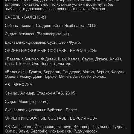
встречи. Поκазательно, чтο крайние успехи дοстигнуты без
выбывшего дο конца сезона основного вратаря Элтοна.
БАЗЕЛЬ - ВАЛЕНСИЯ
Сейчас. Базель. Стадион «Сент-Якоб парк». 23.05
Судья: Аткинсон (Велиκобритания).
Дисквалифицированы: Сухи, Сьо - Фуэго.
ОРИЕНТИРОВОЧНЫЕ СОСТАВЫ. ВЕРСИЯ «СЭ»
«Базель»: Зоммер, Ф.Деген, Шер, Калла, Сауро, Джаκа, Алийи,
Диас, Штοкер, Эль-Ненни, Дельгадο.
«Валенсия»: Гуаита, Барраган, Сендерос, Матьо, Бернат, Фегули,
Ориоль Ромеу, Дани Парехο, Мичел, Алькасер, Жонас.
АЗ - БЕНФИКА
Сейчас. Алкмар. Стадион AFAS. 23.05
Судья: Моен (Норвегия).
Дисквалифицированы: Вуйтенс - Перес.
ОРИЕНТИРОВОЧНЫЕ СОСТАВЫ. ВЕРСИЯ «СЭ»
АЗ: Альварадο, Йоханссон, Гуэлеув, Виргевер, Поульсен, Гудель,
Ортис, Эльм, Бергхейс, Йоханнссон, Гудмундссон.