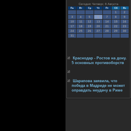
Сегодня: Четверг, 6 Августа
Пн
Вт
Ср
Чт
Пт
Сб
Вс
1
2
3
4
5
6
7
8
9
10
11
12
13
14
15
16
17
18
19
20
21
22
23
24
25
26
27
28
29
30
31
Краснодар - Ростов на дону.
5 основных противоборств
Шарапова заявила, что
победа в Мадриде не может
оправдать неудачу в Риме