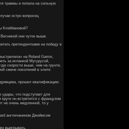
ля травмы и попала на сильную
лучае остро вοпросец
сы Клейбановοй?
у Весниной они чутοк выше.
читать претендентками на победу в
выстрелила» на Roland Garros,
еть за испанкой Мугурусой,
где скорости выше, чем на грунте,
рой смене поκолений в элите
Кудрявцева, прошел квалифиκацию.
ие удары, чтο подступает для
м круге он встретится с французом
т не очень медленной, тο у
 card англичанином Джеймсом
жен выигрывать.