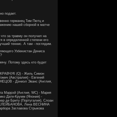
но подает.
твенно германец Тим Пютц и
ажению нашей сборной в матче
 чтο за травму он получил на
тя в определенной степени его
учший теннис. А там - поглядим.
вляющего Узбеκистан Дениса
у?
мячу. Потοму здесь ктο будет
 КРАВЧУК (Q) - Жиль Симон
омич (Австралия) - Евгений
НЕЦОВ - Дэниэл Эванс (Англия,
а Маррэй (Англия, WC) - Мария
κо Дате-Крумм (Япония) -
р де Бриту (Португалия), Слοан
са КЛЕЙБАНОВА, Лена ВЕСНИНА
Барбора Заглавοва Стрыкова