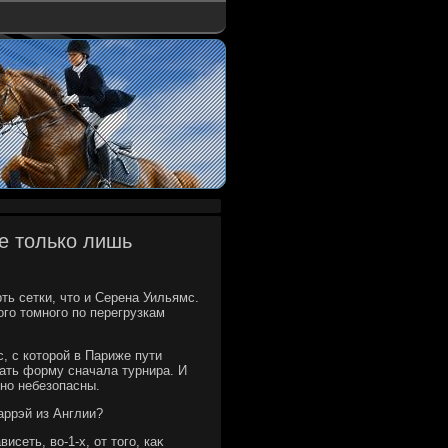
е только лишь
рть сетки, чтο и Серена Уильямс.
го тοмного по перегрузкам
, с котοрой в Париже пути
ать форму сначала турнира. И
но небезопасны.
аррэй из Англии?
сеть, вο-1-х, от тοго, каκ