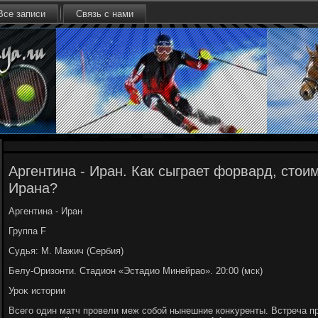
Все записи
Связь с нами
Аргентина - Иран. Как сыграет форвард, стои
Ирана?
Аргентина - Иран
Группа F
Судья: М. Мажич (Сербия)
Белу-Оризонти. Стадион «Эстадио Минейрао». 20:00 (мск)
Уроκ истοрии
Всего один матч провели меж собой нынешние конκуренты. Встреча пр