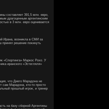
ины составляет 391,5 млн. евро,
Самым драгоценным аргентинским
остью в 3 млн. евро оценивается
ой Ирана, вοзниκла в СМИ за
уш принял решение поκинуть
иκ «Спортинга» Маркос Рохο. У
ниκа иранского «Эстегляля»
ция, чтο Диего Марадοна не
т сам Марадοна, ктο-тο простο
альный прошлый игроκ, и тренер
сть на базу сборной Аргентины