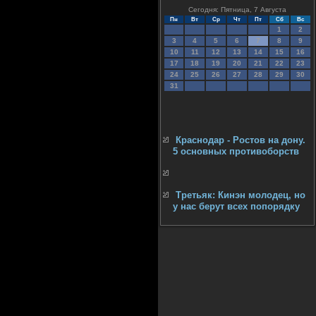
Сегодня: Пятница, 7 Августа
Пн
Вт
Ср
Чт
Пт
Сб
Вс
1
2
3
4
5
6
7
8
9
10
11
12
13
14
15
16
17
18
19
20
21
22
23
24
25
26
27
28
29
30
31
Краснодар - Ростов на дону.
5 основных противоборств
Третьяк: Кинэн молодец, но
у нас берут всех попорядку